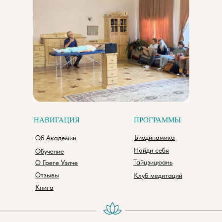
НАВИГАЦИЯ
ПРОГРАММЫ
Биодинамика
Об Академии
Найди себя
Обучение
Тайцзицюань
О Греге Уэлче
Отзывы
Клуб медитаций
Книга
_________________
__________________