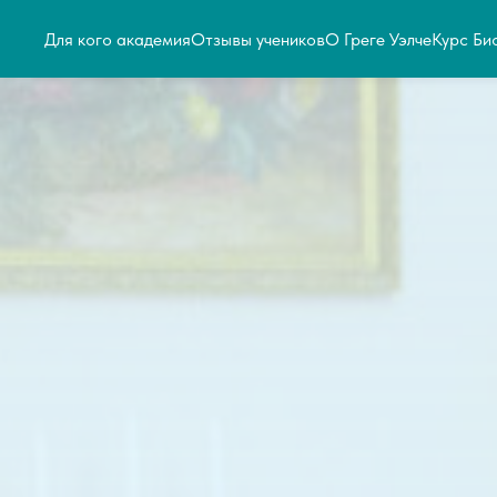
Для кого академия
Отзывы учеников
О Греге Уэлче
Курс Би