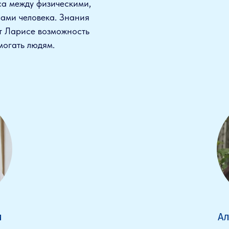
са между физическими,
ами человека. Знания
т Ларисе возможность
могать людям.
и
Ал