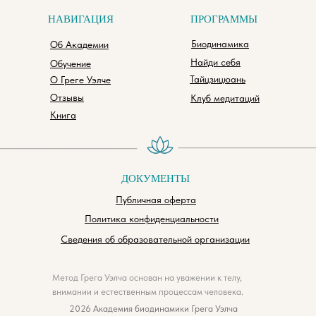
НАВИГАЦИЯ
ПРОГРАММЫ
Биодинамика
Об Академии
Найди себя
Обучение
Тайцзицюань
О Греге Уэлче
Отзывы
Клуб медитаций
Книга
_________________
__________________
ДОКУМЕНТЫ
Публичная оферта
Политика конфиденциальности
Сведения об образовательной организации
Метод Грега Уэлча основан на уважении к телу,
внимании и естественным процессам человека.
2026 Академия биодинамики Грега Уэлча