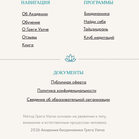
НАВИГАЦИЯ
ПРОГРАММЫ
Биодинамика
Об Академии
Найди себя
Обучение
Тайцзицюань
О Греге Уэлче
Отзывы
Клуб медитаций
Книга
_________________
__________________
ДОКУМЕНТЫ
Публичная оферта
Политика конфиденциальности
Сведения об образовательной организации
Метод Грега Уэлча основан на уважении к телу,
внимании и естественным процессам человека.
2026 Академия биодинамики Грега Уэлча