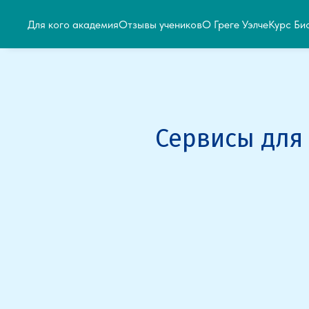
Для кого академия
Отзывы учеников
О Греге Уэлче
Курс Би
Сервисы для