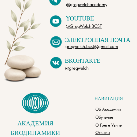
@gregwelchacademy
YOUTUBE
@GregWelchBCST
ЭЛЕКТРОННАЯ ПОЧТА
gregwelch.bcst@gmail.com
ВКОНТАКТЕ
@gregwelch
НАВИГАЦИЯ
Об Академии
Обучение
О Греге Уэлче
Отзывы