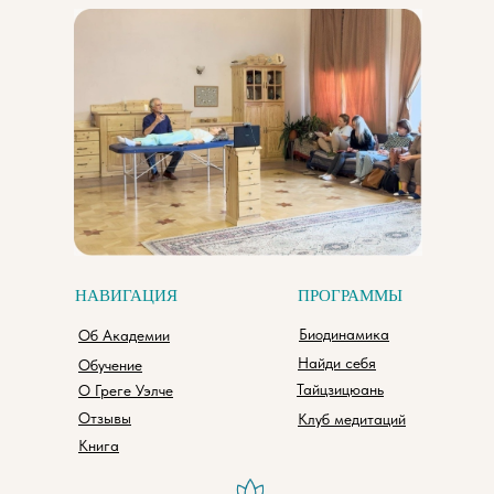
НАВИГАЦИЯ
ПРОГРАММЫ
Биодинамика
Об Академии
Найди себя
Обучение
Тайцзицюань
О Греге Уэлче
Отзывы
Клуб медитаций
Книга
_________________
__________________